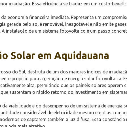
r irradiação. Essa eficiência se traduz em um custo-benefíc
m da economia financeira imediata. Representa um compromis
ia gerada pelo sol é renovável, inesgotável e não emite gases
. A instalação de um sistema fotovoltaico é um passo concret
ção Solar em Aquidauana
osso do Sul, desfruta de um dos maiores índices de irradiaç
nte propício para a geração de energia solar fotovoltaica. Es
nificativamente alta, permitindo que os painéis solares opere
 que sustentam o rápido retorno do investimento em sistemas
ão da viabilidade e do desempenho de um sistema de energia 
uantidade considerável de eletricidade mesmo em dias com m
modernos de captarem também a luz difusa. Essa constância na
o ainda mais atrativo.