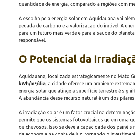
quantidade de energia, comparado a regiões com meno
A escolha pela energia solar em Aquidauana vai alé
pegada de carbono e a valorização do imóvel. A energ
para um futuro mais verde e para a saúde do planeta
responsável.
O Potencial da Irradia
Aquidauana, localizada estrategicamente no Mato Gr
kWh/m²/dia
, a cidade oferece um ambiente extremame
energia solar que atinge a superfície terrestre é sig
A abundância desse recurso natural é um dos pilares
A irradiação solar é um fator crucial na determinaç
permite que os sistemas fotovoltaicos gerem uma q
ou chuvosos. Isso se deve à capacidade dos painéis 
da economia na conta de luz, tornando o investiment