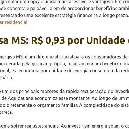
rgia solar uma opção ainda mais acessível e vantajosa. Em c
e concreta e palpável, além de proporcionar benefícios ambie
esentando uma excelente estratégia financeira a longo prazo
ar residencial
.
a MS: R$ 0,93 por Unidade 
 Energisa MS, é um diferencial crucial para os consumidores d
a gerada pela geração própria, resultam em um benefício finan
onal, e a economia por unidade de energia consumida da red
nária.
 um dos principais motores da rápida recuperação do investi
or de Aquidauana economiza esse montante. Ao longo de um 
do diretamente o orçamento familiar. A complexidade do sis
rreta.
ende a sofrer reajustes anuais. Ao investir em energia solar,