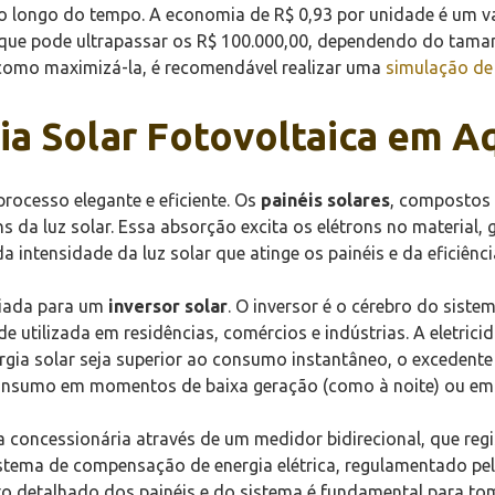
 longo do tempo. A economia de R$ 0,93 por unidade é um val
l que pode ultrapassar os R$ 100.000,00, dependendo do tama
como maximizá-la, é recomendável realizar uma
simulação de 
ia Solar Fotovoltaica em A
processo elegante e eficiente. Os
painéis solares
, compostos p
s da luz solar. Essa absorção excita os elétrons no material, 
intensidade da luz solar que atinge os painéis e da eficiência
viada para um
inversor solar
. O inversor é o cérebro do siste
ade utilizada em residências, comércios e indústrias. A eletric
rgia solar seja superior ao consumo instantâneo, o excedente
 consumo em momentos de baixa geração (como à noite) ou e
da concessionária através de um medidor bidirecional, que reg
istema de compensação de energia elétrica, regulamentado pe
o detalhado dos painéis e do sistema é fundamental para to