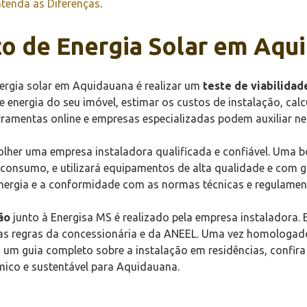
Entenda as Diferenças
.
to de Energia Solar em Aqu
nergia solar em Aquidauana é realizar um
teste de viabilidad
 energia do seu imóvel, estimar os custos de instalação, cal
rramentas online e empresas especializadas podem auxiliar nes
colher uma empresa instaladora qualificada e confiável. Uma 
nsumo, e utilizará equipamentos de alta qualidade e com gar
nergia e a conformidade com as normas técnicas e regulamen
ão
junto à Energisa MS é realizado pela empresa instaladora.
s regras da concessionária e da ANEEL. Uma vez homologado,
 um guia completo sobre a instalação em residências, confir
mico e sustentável para Aquidauana.