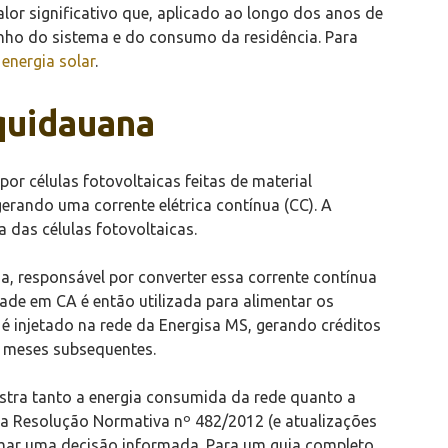
or significativo que, aplicado ao longo dos anos de
nho do sistema e do consumo da residência. Para
energia solar
.
quidauana
or células fotovoltaicas feitas de material
gerando uma corrente elétrica contínua (CC). A
 das células fotovoltaicas.
ma, responsável por converter essa corrente contínua
idade em CA é então utilizada para alimentar os
 é injetado na rede da Energisa MS, gerando créditos
m meses subsequentes.
istra tanto a energia consumida da rede quanto a
la Resolução Normativa nº 482/2012 (e atualizações
mar uma decisão informada. Para um guia completo