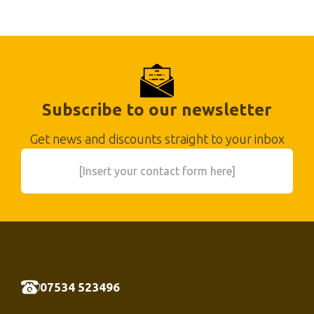
Subscribe to our newsletter
Get news and discounts straight to your inbox
[Insert your contact form here]
07534 523496