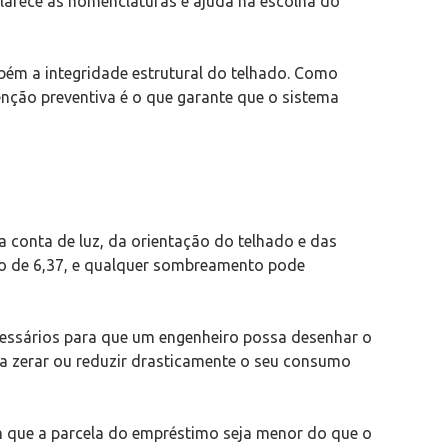
clarece as nomenclaturas e ajuda na escolha do
bém a integridade estrutural do telhado. Como
nção preventiva é o que garante que o sistema
ua conta de luz, da orientação do telhado e das
ção de 6,37, e qualquer sombreamento pode
cessários para que um engenheiro possa desenhar o
ara zerar ou reduzir drasticamente o seu consumo
em que a parcela do empréstimo seja menor do que o