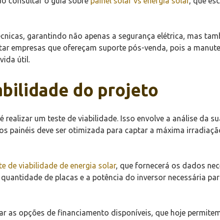
do consultar o guia sobre
painel solar vs energia solar
, que es
cnicas, garantindo não apenas a segurança elétrica, mas tam
atar empresas que ofereçam suporte pós-venda, pois a manute
ida útil.
abilidade do projeto
 realizar um teste de viabilidade. Isso envolve a análise da s
dos painéis deve ser otimizada para captar a máxima irradia
te de viabilidade de energia solar
, que fornecerá os dados ne
 a quantidade de placas e a potência do inversor necessária p
rar as opções de financiamento disponíveis, que hoje permit