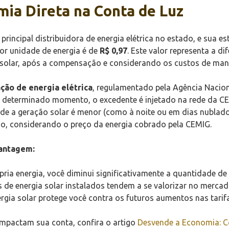
mia Direta na Conta de Luz
rincipal distribuidora de energia elétrica no estado, e sua e
or unidade de energia é de
R$ 0,97
. Este valor representa a d
ma solar, após a compensação e considerando os custos de ma
ão de energia elétrica
, regulamentado pela Agência Nacion
determinado momento, o excedente é injetado na rede da CEM
 a geração solar é menor (como à noite ou em dias nublado
o, considerando o preço da energia cobrado pela CEMIG.
antagem:
ria energia, você diminui significativamente a quantidade d
de energia solar instalados tendem a se valorizar no mercad
rgia solar protege você contra os futuros aumentos nas tarifa
impactam sua conta, confira o artigo
Desvende a Economia: Co