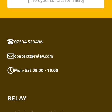
[Insert your contact form here]
07534 523496
contact@relay.com
Mon-Sat 08:00 - 19:00
RELAY