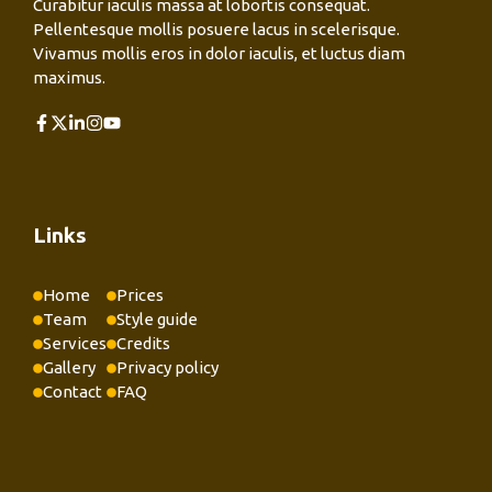
Curabitur iaculis massa at lobortis consequat.
Pellentesque mollis posuere lacus in scelerisque.
Vivamus mollis eros in dolor iaculis, et luctus diam
maximus.
Links
Home
Prices
Team
Style guide
Services
Credits
Gallery
Privacy policy
Contact
FAQ