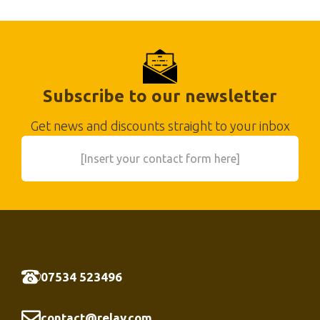
Subscribe to our newsletter
Get news and discounts straight to your inbox
[Insert your contact form here]
07534 523496
contact@relay.com