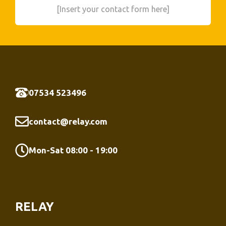
[Insert your contact form here]
07534 523496
contact@relay.com
Mon-Sat 08:00 - 19:00
RELAY