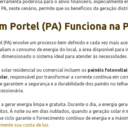
erramenta poderosa para o alívio financeiro, especialmente em
 PA, neste cenário, permite que os benefícios da geração dis
m Portel (PA) Funciona na P
el (PA) envolve um processo bem definido e cada vez mais ac
iam o consumo de energia do local, a área disponível para ins
é dimensionado o sistema ideal para atender às necessidades
solar residencial ou comercial incluem os
painéis fotovolta
olar
, responsável por transformar a corrente contínua em corr
ue garantem a segurança e a durabilidade dos painéis no telh
cessionária.
gerar energia limpa e gratuita. Durante o dia, a energia ger
ditos. À noite ou em dias nublados, quando a geração solar é
e ciclo garante o fornecimento contínuo de energia e a máxi
amente sua conta de luz
.