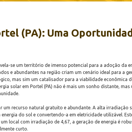
ortel (PA): Uma Oportunida
evela-se um território de imenso potencial para a adoção da e
rados e abundantes na região criam um cenário ideal para a ge
gico, mas sim um catalisador para a viabilidade econômica de
ergia solar em Portel (PA) não é mais um sonho distante, ma
munidade.
tar um recurso natural gratuito e abundante. A alta irradiação 
nergia do sol e convertendo-a em eletricidade utilizável. Est
 um local com irradiação de 4,67, a geração de energia é rob
lmente curto.