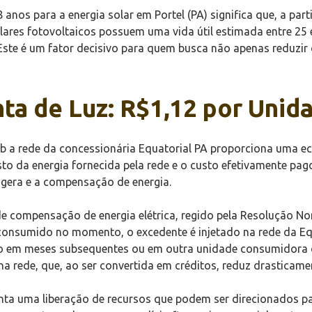
nos para a energia solar em Portel (PA) significa que, a part
lares fotovoltaicos possuem uma vida útil estimada entre 25
ste é um fator decisivo para quem busca não apenas reduzir 
ta de Luz: R$1,12 por Unid
ob a rede da concessionária Equatorial PA proporciona uma eco
custo da energia fornecida pela rede e o custo efetivamente p
 gera e a compensação de energia.
e compensação de energia elétrica, regido pela Resolução No
consumido no momento, o excedente é injetado na rede da Equa
mo em meses subsequentes ou em outra unidade consumidora 
na rede, que, ao ser convertida em créditos, reduz drasticamen
nta uma liberação de recursos que podem ser direcionados pa