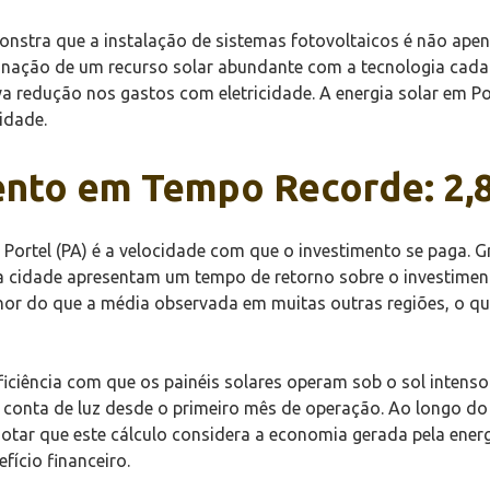
emonstra que a instalação de sistemas fotovoltaicos é não a
inação de um recurso solar abundante com a tecnologia cada v
va redução nos gastos com eletricidade. A energia solar em P
idade.
ento em Tempo Recorde: 2,
ortel (PA) é a velocidade com que o investimento se paga. Gr
na cidade apresentam um tempo de retorno sobre o investime
menor do que a média observada em muitas outras regiões, o qu
ficiência com que os painéis solares operam sob o sol intenso
 conta de luz desde o primeiro mês de operação. Ao longo d
notar que este cálculo considera a economia gerada pela energi
fício financeiro.