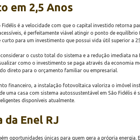
to em 2,5 Anos
idélis é a velocidade com que o capital investido retorna pa
acessíveis, é perfeitamente viável atingir o ponto de equilíbr
urto para um investimento que possui vida útil superior a 2
 considerar o custo total do sistema e a redução imediata na 
isualizar como o investimento se paga através da economia me
ido direto para o orçamento familiar ou empresarial.
to financeiro, a instalação fotovoltaica valoriza o imóvel i
 de uma casa com sistema autossustentável em São Fidélis é s
ligentes disponíveis atualmente.
 da Enel RJ
bém oportunidades únicas para quem gera a própria energia. E