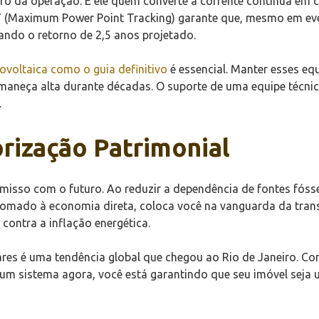
bro da operação. É ele quem converte a corrente contínua em c
PT (Maximum Power Point Tracking) garante que, mesmo em eve
ndo o retorno de 2,5 anos projetado.
tovoltaica como o guia definitivo
é essencial. Manter esses e
ermaneça alta durante décadas. O suporte de uma equipe técnic
.
orização Patrimonial
misso com o futuro. Ao reduzir a dependência de fontes fóssei
 somado à economia direta, coloca você na vanguarda da trans
contra a inflação energética.
res é uma tendência global que chegou ao Rio de Janeiro. Com
um sistema agora, você está garantindo que seu imóvel seja u