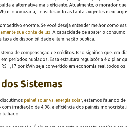
buída a alternativa mais eficiente. Atualmente, o morador qu
h) economizada, considerando as tarifas vigentes e encargos
competitivo enorme. Se você deseja entender melhor como es
camente sua conta de luz
. A capacidade de abater o consumo 
 taxa de disponibilidade e iluminação pública.
istema de compensação de créditos. Isso significa que, em di
em períodos nublados. Essa estrutura regulatória é o pilar q
e R$ 1,17 por kWh seja convertido em economia real todos os
a dos Sistemas
o discutimos
painel solar vs. energia solar
, estamos falando de
o com irradiação de 4,98, a eficiência dos painéis monocrist
o telhado.