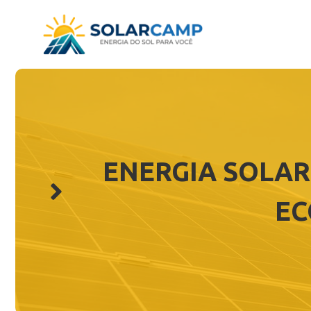
Pular
para
o
conteúdo
ENERGIA SOLAR 
EC