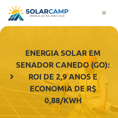
Pular
para
MENU
o
conteúdo
ENERGIA SOLAR EM
SENADOR CANEDO (GO):
ROI DE 2,9 ANOS E
ECONOMIA DE R$
0,88/KWH