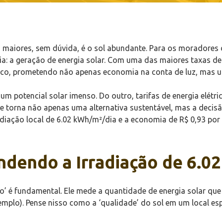
os maiores, sem dúvida, é o sol abundante. Para os moradores
a: a geração de energia solar. Com uma das maiores taxas de 
taico, prometendo não apenas economia na conta de luz, mas 
um potencial solar imenso. Do outro, tarifas de energia elét
e torna não apenas uma alternativa sustentável, mas a decisão
diação local de 6.02 kWh/m²/dia e a economia de R$ 0,93 po
ndendo a Irradiação de 6.0
ão’ é fundamental. Ele mede a quantidade de energia solar q
plo). Pense nisso como a ‘qualidade’ do sol em um local espe