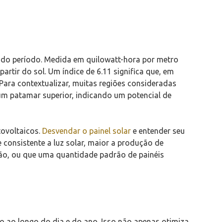
nado período. Medida em quilowatt-hora por metro
artir do sol. Um índice de 6.11 significa que, em
 Para contextualizar, muitas regiões consideradas
m um patamar superior, indicando um potencial de
tovoltaicos.
Desvendar o painel solar
e entender seu
 consistente a luz solar, maior a produção de
ção, ou que uma quantidade padrão de painéis
ao longo do dia e do ano. Isso não apenas otimiza