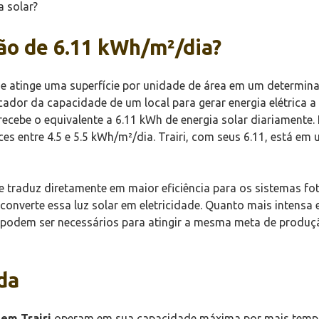
a solar?
ção de 6.11 kWh/m²/dia?
que atinge uma superfície por unidade de área em um determi
cador da capacidade de um local para gerar energia elétrica a p
ecebe o equivalente a 6.11 kWh de energia solar diariamente.
ices entre 4.5 e 5.5 kWh/m²/dia. Trairi, com seus 6.11, está e
e traduz diretamente em maior eficiência para os sistemas fo
nverte essa luz solar em eletricidade. Quanto mais intensa e
is podem ser necessários para atingir a mesma meta de produ
da
 em Trairi
operam em sua capacidade máxima por mais tempo 