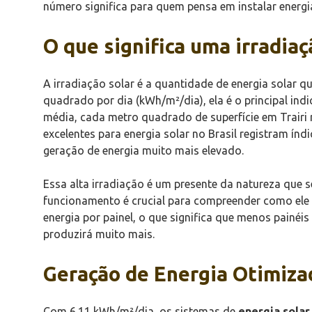
número significa para quem pensa em instalar energi
O que significa uma irradia
A irradiação solar é a quantidade de energia solar 
quadrado por dia (kWh/m²/dia), ela é o principal indi
média, cada metro quadrado de superfície em Trairi r
excelentes para energia solar no Brasil registram índ
geração de energia muito mais elevado.
Essa alta irradiação é um presente da natureza que s
funcionamento é crucial para compreender como ele co
energia por painel, o que significa que menos painé
produzirá muito mais.
Geração de Energia Otimiza
Com 6.11 kWh/m²/dia, os sistemas de
energia solar