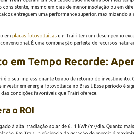
consistente, mesmo em dias de menor insolação ou em difere
oltaicos entreguem uma performance superior, maximizando a 
nto em
placas fotovoltaicas
em Trairi tem um desempenho excep
 convencional. É uma combinação perfeita de recursos naturais
to em Tempo Recorde: Apen
ri
é o seu impressionante tempo de retorno do investimento.
investir em energia fotovoltaica no Brasil. Esse período é si
 das condições favoráveis que Trairi oferece.
era o ROI
igado à alta irradiação solar de 6.11 kWh/m²/dia. Quanto mai
lação. Em Trairi, a eficiência da geração de energia é maximi