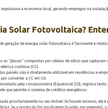
impulsiona a economia local, gerando empregos na instalação
ia Solar Fotovoltaica? Ent
e geração de energia solar fotovoltaica é fascinante e relat
o as “placas” compostas por células de silício que capturam a 
elétrica contínua (CC).
os painéis não é diretamente utilizável em residências e emp
l por converter a CC em CA.
instalado pela concessionária (Equatorial GO), registra tant
 ele que permite o sistema de créditos energéticos.
izada prioritariamente no seu imóvel. Se houver excesso, ele 
e luz. Se a produção for insuficiente (à noite, por exemplo),