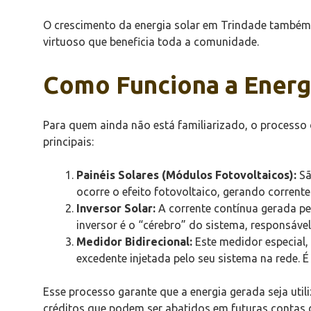
O crescimento da energia solar em Trindade também 
virtuoso que beneficia toda a comunidade.
Como Funciona a Energ
Para quem ainda não está familiarizado, o processo d
principais:
Painéis Solares (Módulos Fotovoltaicos):
Sã
ocorre o efeito fotovoltaico, gerando corrente 
Inversor Solar:
A corrente contínua gerada pel
inversor é o “cérebro” do sistema, responsáve
Medidor Bidirecional:
Este medidor especial, 
excedente injetada pelo seu sistema na rede. É
Esse processo garante que a energia gerada seja util
créditos que podem ser abatidos em futuras contas d