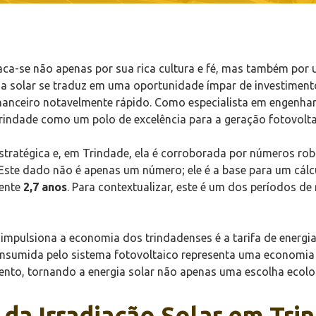
ca-se não apenas por sua rica cultura e fé, mas também por um
a solar se traduz em uma oportunidade ímpar de investimen
anceiro notavelmente rápido. Como especialista em engenhari
rindade como um polo de excelência para a geração fotovolta
stratégica e, em Trindade, ela é corroborada por números robu
 Este dado não é apenas um número; ele é a base para um cál
mente
2,7 anos
. Para contextualizar, este é um dos períodos de
 impulsiona a economia dos trindadenses é a tarifa de energi
onsumida pelo sistema fotovoltaico representa uma economia
mento, tornando a energia solar não apenas uma escolha ecolo
 da Irradiação Solar em Tri