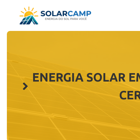
Pular
para
o
conteúdo
ENERGIA SOLAR E
CER