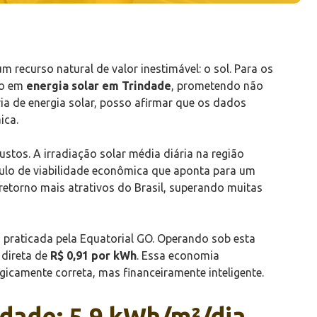
 recurso natural de valor inestimável: o sol. Para os
to em
energia solar em Trindade
, prometendo não
a de energia solar, posso afirmar que os dados
ica.
stos. A irradiação solar média diária na região
culo de viabilidade econômica que aponta para um
 retorno mais atrativos do Brasil, superando muitas
a praticada pela Equatorial GO. Operando sob esta
 direta de
R$ 0,91 por kWh
. Essa economia
gicamente correta, mas financeiramente inteligente.
ndade: 5.9 kWh/m²/dia