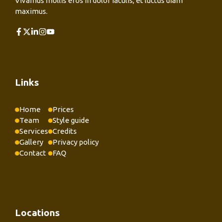
Vivamus mollis eros in dolor iaculis, et luctus diam
maximus.
Links
Home
Prices
Team
Style guide
Services
Credits
Gallery
Privacy policy
Contact
FAQ
Locations