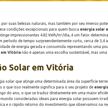
nas por suas belezas naturais, mas também por seu imenso pote
erece condições excepcionais para quem busca
energia solar 
e atinge impressionantes 4.82 kWh/m²/dia, é um fator determi
 período de tempo surpreendentemente curto, cerca de 3,4 an
idade de energia gerada e consumida representando uma poupa
 em Vitória
não é apenas uma escolha sustentável, mas uma d
ão Solar em Vitória
ia solar que atinge uma determinada área da superfície terre
 o que isso realmente significa para o seu projeto de
energia
go do ano, o que se traduz diretamente em uma maior eficiênc
undo consideradas ideais para energia solar possuem irradiaç
ica e o rápido retorno do investimento que observamos na re