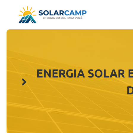
Pular
para
o
conteúdo
ENERGIA SOLAR 
D