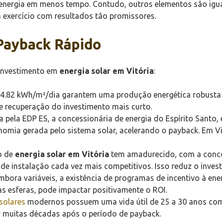
 energia em menos tempo. Contudo, outros elementos são igu
 exercício com resultados tão promissores.
Payback Rápido
 investimento em
energia solar em Vitória
:
82 kWh/m²/dia garantem uma produção energética robusta e 
 recuperação do investimento mais curto.
a pela EDP ES, a concessionária de energia do Espírito Santo,
nomia gerada pelo sistema solar, acelerando o payback. Em Vit
o de
energia solar em Vitória
tem amadurecido, com a concor
e instalação cada vez mais competitivos. Isso reduz o investi
bora variáveis, a existência de programas de incentivo à en
as esferas, pode impactar positivamente o ROI.
 solares
modernos possuem uma vida útil de 25 a 30 anos co
 muitas décadas após o período de payback.